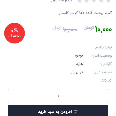
(
0
از
10
0
رای )
گندم پوست کنده 900 گرمی گلستان
10,000
تومان
تومان
10,000
0%
تخفیف
تولیدکننده:
وضعیت انبار:
موجود
گارانتی:
ندارد
دسته بندی:
خوارو بار
کد کالا:
افزودن به سبد خرید